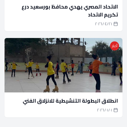
الاتحاد المصري يهدي محافظ بورسعيد درع
تكريم الاتحاد
٢١‏/٠٤‏/٢٠٢٦
أخبار
انطلاق البطولة التنشيطية للانزلاق الفني
٠١‏/٠١‏/٢٠٢٦