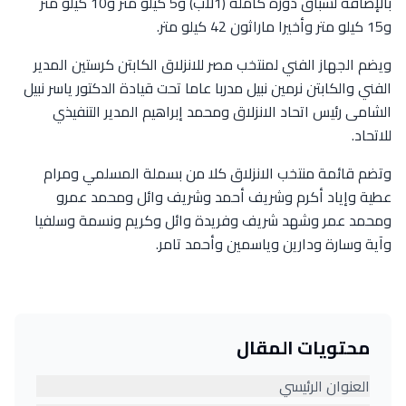
بالإضافة لسباق دورة كاملة (1لاب) و5 كيلو متر و10 كيلو متر
و15 كيلو متر وأخيرا ماراثون 42 كيلو متر.
ويضم الجهاز الفني لمنتخب مصر للانزلاق الكابتن كرستين المدير
الفني والكابتن نرمين نبيل مدربا عاما تحت قيادة الدكتور ياسر نبيل
الشامى رئيس اتحاد الانزلاق ومحمد إبراهيم المدير التنفيذي
للاتحاد.
وتضم قائمة منتخب الانزلاق كلا من بسملة المسلمي ومرام
عطية وإياد أكرم وشريف أحمد وشريف وائل ومحمد عمرو
ومحمد عمر وشهد شريف وفريدة وائل وكريم ونسمة وسلفيا
وآية وسارة ودارين وياسمين وأحمد تامر.
محتويات المقال
العنوان الرئيسي