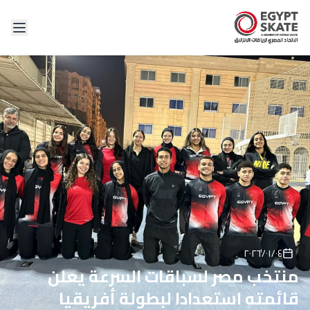
٠٤‏/٠١‏/٢٠٢٦
منتخب مصر لسباقات السرعة يعلن
قائمته استعدادا لبطولة أفريقيا