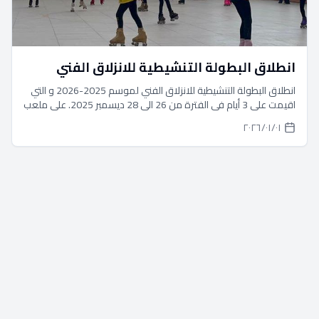
انطلاق البطولة التنشيطية للانزلاق الفني
انطلاق البطولة التنشيطية للانزلاق الفني لموسم 2025-2026 و التي
اقيمت على 3 أيام في الفترة من 26 الي 28 ديسمبر 2025. على ملعب
نادي النصر و ملعب نادي المعادي. و شهدت البطولة مستويات
٠١‏/٠١‏/٢٠٢٦
متميزة من جميع اللاعبين و اللاعبات في مختلف المراحل العمرية.